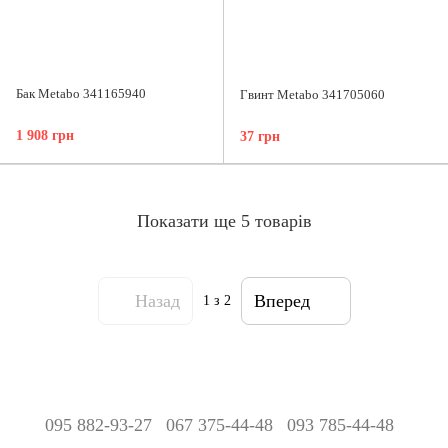
Бак Metabo 341165940
Гвинт Metabo 341705060
1 908 грн
37 грн
Показати ще 5 товарів
Назад
Вперед
1
з 2
095 882-93-27
067 375-44-48
093 785-44-48