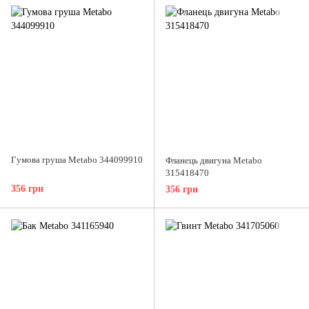
Гумова груша Metabo 344099910
Фланець двигуна Metabo
315418470
356 грн
356 грн