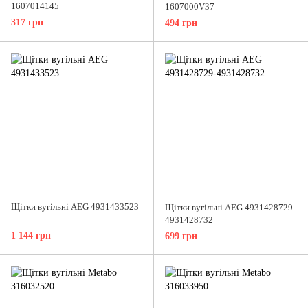
1607014145
1607000V37
317 грн
494 грн
Щітки вугільні AEG 4931433523
Щітки вугільні AEG 4931428729-
4931428732
1 144 грн
699 грн