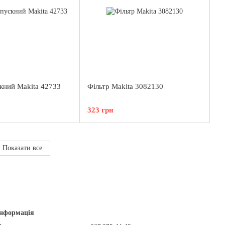
скний Makita 42733
Фільтр Makita 3082130
323 грн
Показати все
інформація