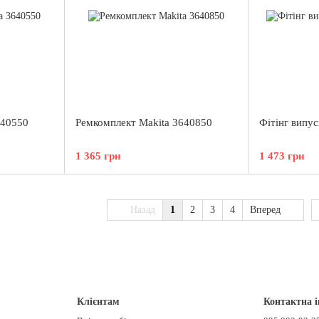
640550
Ремкомплект Makita 3640850
Фітінг випу
1 365 грн
1 473 грн
Назад
1
2
3
4
Вперед
Клієнтам
Контактна 