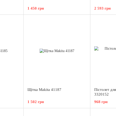
1 450 грн
2 593 грн
Щітка Makita 41187
Пістолет дл
3320152
1 502 грн
968 грн