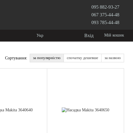
095 882-93-27
067 375-44-48
093 785-44-48
Вхід
Мій кошик
Укр
за популярністю
спочатку дешевше
за назвою
Сортування: