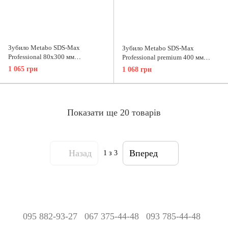
Зубило Metabo SDS-Max
Зубило Metabo SDS-Max
Professional 80х300 мм
Professional premium 400 мм
623356000
629180000
1 065 грн
1 068 грн
Показати ще 20 товарів
Назад
Вперед
1
з 3
095 882-93-27
067 375-44-48
093 785-44-48