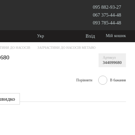
095 882-93-27
067 375-44-48
093 785-44-48
Вхід
Мій кошик
Укр
ТИНИ ДО НАСОСІВ
ЗАПЧАСТИНИ ДО НАСОСІВ METABO
9680
Артикул
344099680
Порівняти
В бажання
швидко