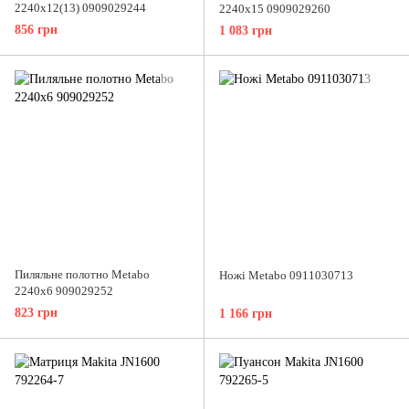
2240x12(13) 0909029244
2240x15 0909029260
856 грн
1 083 грн
Пиляльне полотно Metabo
Ножі Metabo 0911030713
2240x6 909029252
823 грн
1 166 грн