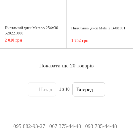
Пиляльний диск Metabo 254x30
Пиляльний диск Makita B-08501
628221000
2 010 грн
1 752 грн
Показати ще 20 товарів
Назад
Вперед
1
з 10
095 882-93-27
067 375-44-48
093 785-44-48