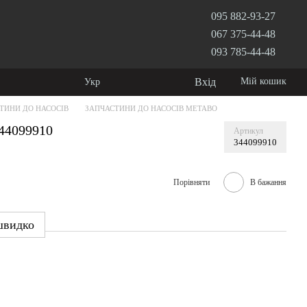
095 882-93-27
067 375-44-48
093 785-44-48
Вхід
Мій кошик
Укр
ТИНИ ДО НАСОСІВ
ЗАПЧАСТИНИ ДО НАСОСІВ METABO
44099910
Артикул
344099910
Порівняти
В бажання
швидко