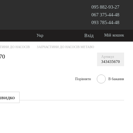
095 882-93-27
067 375-44-48
093 785-44-48
Вхід
Мій кошик
Укр
ТИНИ ДО НАСОСІВ
ЗАПЧАСТИНИ ДО НАСОСІВ METABO
70
Артикул
343435670
Порівняти
В бажання
швидко