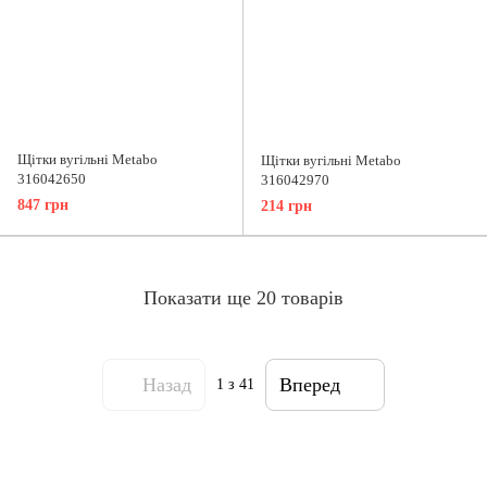
Щітки вугільні Metabo
Щітки вугільні Metabo
316042650
316042970
847 грн
214 грн
Показати ще 20 товарів
Назад
Вперед
1
з 41