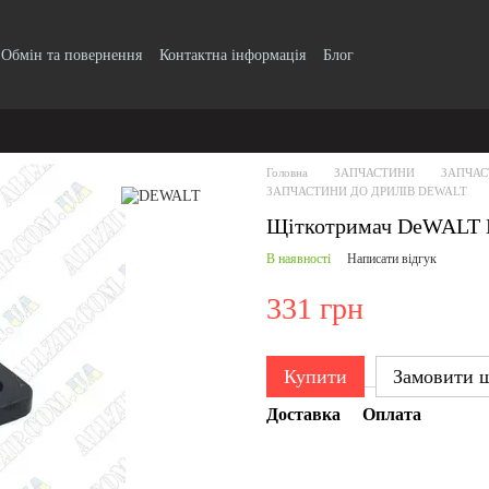
Обмін та повернення
Контактна інформація
Блог
Головна
ЗАПЧАСТИНИ
ЗАПЧАС
ЗАПЧАСТИНИ ДО ДРИЛІВ DEWALT
Щіткотримач DeWALT 
В наявності
Написати відгук
331 грн
Купити
Замовити 
Доставка
Оплата