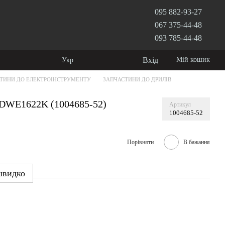
095 882-93-27
067 375-44-48
093 785-44-48
Вхід
Мій кошик
Укр
ТИНИ ДО ЕЛЕКТРОІНСТРУМЕНТУ
ЗАПЧАСТИНИ ДО ДРИЛІВ
DWE1622K (1004685-52)
Артикул
1004685-52
Порівняти
В бажання
швидко