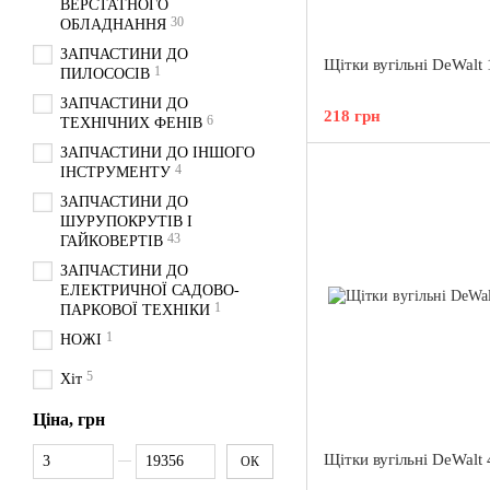
ВЕРСТАТНОГО
30
ОБЛАДНАННЯ
ЗАПЧАСТИНИ ДО
Щітки вугільні DeWalt
1
ПИЛОСОСІВ
ЗАПЧАСТИНИ ДО
218 грн
6
ТЕХНІЧНИХ ФЕНІВ
ЗАПЧАСТИНИ ДО ІНШОГО
4
ІНСТРУМЕНТУ
ЗАПЧАСТИНИ ДО
ШУРУПОКРУТІВ І
43
ГАЙКОВЕРТІВ
ЗАПЧАСТИНИ ДО
ЕЛЕКТРИЧНОЇ САДОВО-
1
ПАРКОВОЇ ТЕХНІКИ
1
НОЖІ
5
Хіт
Ціна, грн
Від Ціна, грн
До Ціна, грн
Щітки вугільні DeWalt
ОК