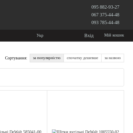
095 882-93-27
067 375-44-48
093 785-44-48
Вхід
Мій кошик
Укр
за популярністю
спочатку дешевше
за назвою
Сортування: