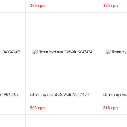
300 грн
125 грн
 949646-02
Щітки вугільні DeWalt N047424
Щітки вугіл
505 грн
218 грн