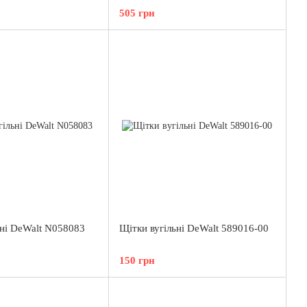
505 грн
ьні DeWalt N058083
Щітки вугільні DeWalt 589016-00
150 грн