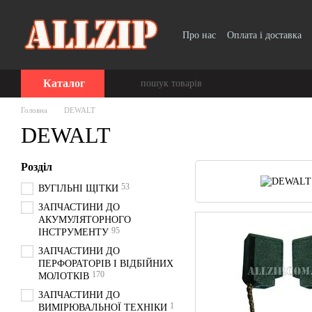
Перейти до основного контенту
Про нас
Оплата і доставка
Каталог
Головна
DEWALT
DEWALT
Розділ
53
ВУГІЛЬНІ ЩІТКИ
ЗАПЧАСТИНИ ДО
АКУМУЛЯТОРНОГО
95
ІНСТРУМЕНТУ
ЗАПЧАСТИНИ ДО
ПЕРФОРАТОРІВ І ВІДБІЙНИХ
170
МОЛОТКІВ
ЗАПЧАСТИНИ ДО
1
ВИМІРЮВАЛЬНОЇ ТЕХНІКИ