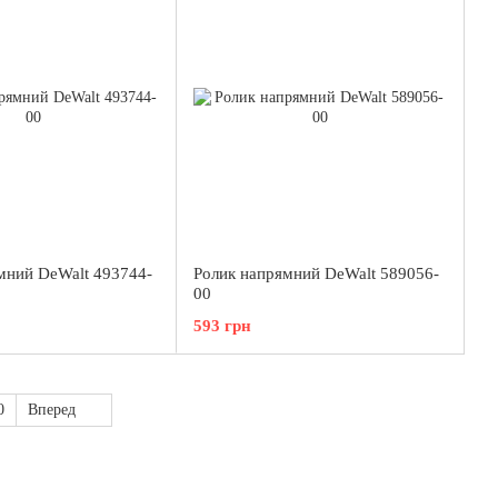
мний DeWalt 493744-
Ролик напрямний DeWalt 589056-
00
593 грн
0
Вперед