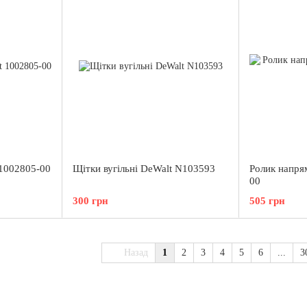
 1002805-00
Щітки вугільні DeWalt N103593
Ролик напря
00
300 грн
505 грн
Назад
1
2
3
4
5
6
...
3