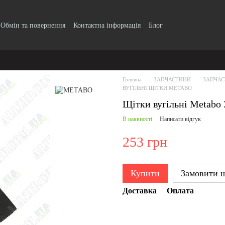
Обмін та повернення
Контактна інформація
Блог
Головна
ЗАПЧАСТИНИ
ЗАПЧАС
ВУГІЛЬНІ ЩІТКИ METABO
Щітки вугільні Metabo
В наявності
Написати відгук
253 грн
Купити
Замовити 
Доставка
Оплата