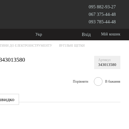
095 882-93-27
067 375-44-48
093 785-44-48
Вхід
Мій кошик
Укр
ТИНИ ДО ЕЛЕКТРОІНСТРУМЕНТУ
ВУГІЛЬНІ ЩІТКИ
 343013580
Артикул
343013580
Порівняти
В бажання
швидко