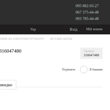
095 882-93-27
067 375-44-48
093 785-44-48
Вхід
Мій кошик
Укр
ТИНИ ДО ЕЛЕКТРОІНСТРУМЕНТУ
ВУГІЛЬНІ ЩІТКИ
 316047480
Артикул
316047480
Порівняти
В бажання
швидко