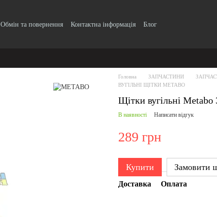
Обмін та повернення
Контактна інформація
Блог
Головна
ЗАПЧАСТИНИ
ЗАПЧАС
ВУГІЛЬНІ ЩІТКИ METABO
Щітки вугільні Metabo
В наявності
Написати відгук
289 грн
Купити
Замовити 
Доставка
Оплата