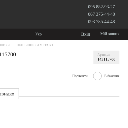
095 882-93-27
067 375-44-48
093 785-44-48
Вхід
Мій кошик
Укр
ПНИКИ
ПІДШИПНИКИ METABO
115700
Артикул
143115700
Порівняти
В бажання
швидко