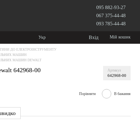
095 882-93-27
067 375-44-48
093 785-44-48
Вхід
Мій кошик
Укр
ТИНИ ДО ЕЛЕКТРОІНСТРУМЕНТУ
АЛЬНИХ МАШИН
АЛЬНИХ МАШИН DEWALT
walt 642968-00
Артикул
642968-00
Порівняти
В бажання
швидко