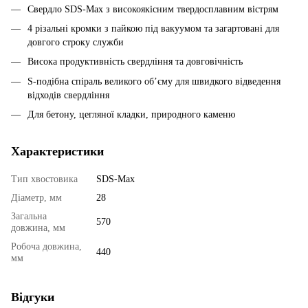
Свердло SDS-Max з високоякісним твердосплавним вістрям
4 різальні кромки з пайкою під вакуумом та загартовані для
довгого строку служби
Висока продуктивність свердління та довговічність
S-подібна спіраль великого об’єму для швидкого відведення
відходів свердління
Для бетону, цегляної кладки, природного каменю
Характеристики
Тип хвостовика
SDS-Max
Діаметр, мм
28
Загальна
570
довжина, мм
Робоча довжина,
440
мм
Відгуки