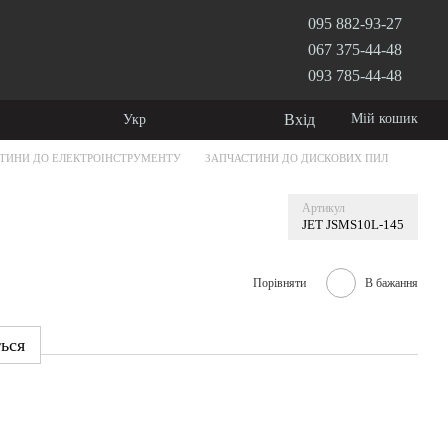
095 882-93-27
067 375-44-48
093 785-44-48
Вхід
Мій кошик
Укр
ТИНИ ДО ЕЛЕКТРОІНСТРУМЕНТУ
ЗАПЧАСТИНИ ДО ДИСКОВИХ ПИЛ
Артикул
JET JSMS10L-145
Порівняти
В бажання
ться