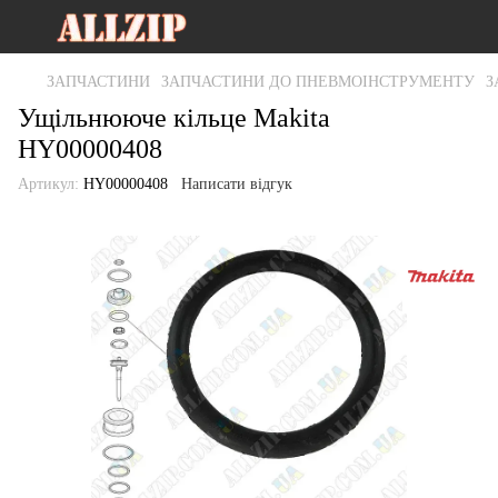
ЗАПЧАСТИНИ
ЗАПЧАСТИНИ ДО ПНЕВМОІНСТРУМЕНТУ
З
Ущільнююче кільце Makita
HY00000408
Артикул:
HY00000408
Написати відгук