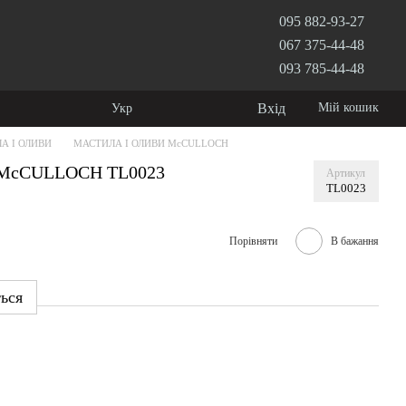
095 882-93-27
067 375-44-48
093 785-44-48
Вхід
Мій кошик
Укр
А І ОЛИВИ
МАСТИЛА І ОЛИВИ McCULLOCH
е McCULLOCH TL0023
Артикул
TL0023
Порівняти
В бажання
ться