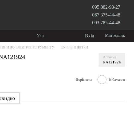
095 882-93-27
067 375-44-48
093 785-44-48
Вхід
Мій кошик
Укр
ТИНИ ДО ЕЛЕКТРОІНСТРУМЕНТУ
ВУГІЛЬНІ ЩІТКИ
 NA121924
Артикул
NA121924
Порівняти
В бажання
швидко