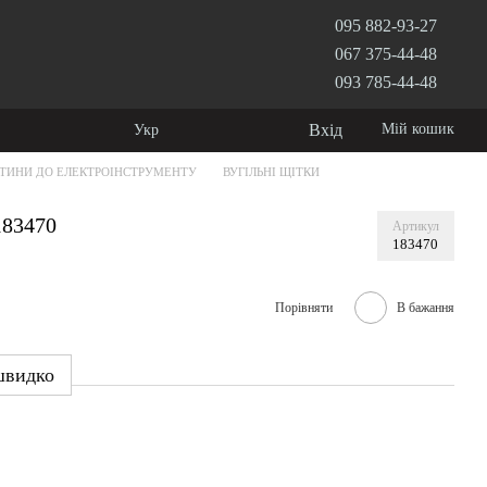
095 882-93-27
067 375-44-48
093 785-44-48
Вхід
Мій кошик
Укр
ТИНИ ДО ЕЛЕКТРОІНСТРУМЕНТУ
ВУГІЛЬНІ ЩІТКИ
183470
Артикул
183470
Порівняти
В бажання
швидко