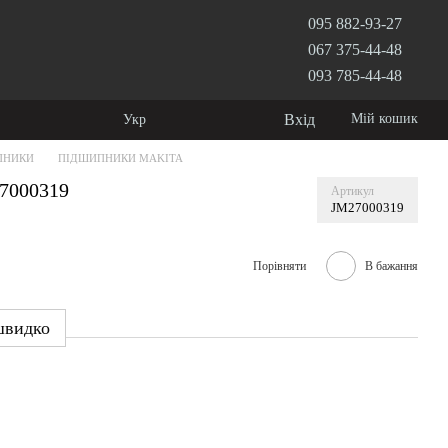
095 882-93-27
067 375-44-48
093 785-44-48
Вхід
Мій кошик
Укр
ПНИКИ
ПІДШИПНИКИ MAKITA
7000319
Артикул
JM27000319
Порівняти
В бажання
швидко