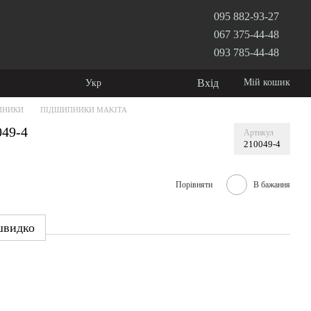
095 882-93-27
067 375-44-48
093 785-44-48
Вхід
Мій кошик
Укр
ПНИКИ
ПІДШИПНИКИ MAKITA
049-4
Артикул
210049-4
Порівняти
В бажання
швидко