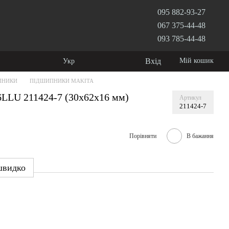
095 882-93-27
067 375-44-48
093 785-44-48
Вхід
Мій кошик
Укр
ПНИКИ
ПІДШИПНИКИ MAKITA
LLU 211424-7 (30x62x16 мм)
Артикул
211424-7
Порівняти
В бажання
швидко