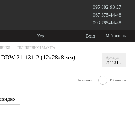
095 882-93-27
067 375-44-48
093 785-44-48
Вхід
Мій кошик
Укр
ПНИКИ
ПІДШИПНИКИ MAKITA
1DDW 211131-2 (12x28x8 мм)
Артикул
211131-2
Порівняти
В бажання
швидко