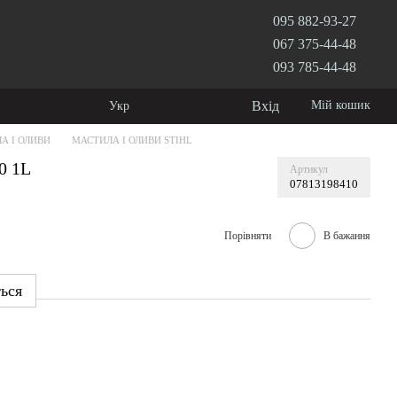
095 882-93-27
067 375-44-48
093 785-44-48
Вхід
Мій кошик
Укр
А І ОЛИВИ
МАСТИЛА І ОЛИВИ STIHL
0 1L
Артикул
07813198410
Порівняти
В бажання
ться