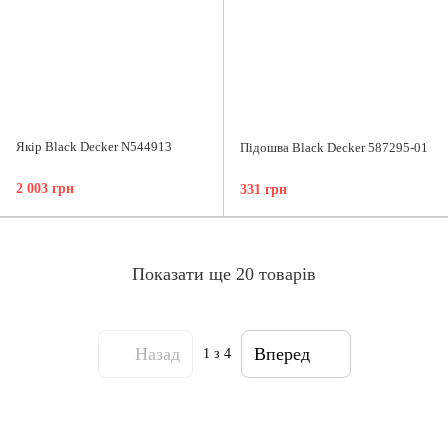
Якір Black Decker N544913
Підошва Black Decker 587295-01
2 003 грн
331 грн
Показати ще 20 товарів
Назад
Вперед
1
з 4