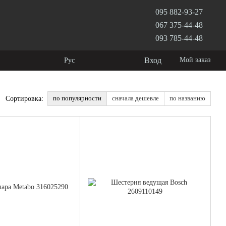
095 882-93-27
067 375-44-48
093 785-44-48
Вход
Мой заказ
Рус
по популярности
сначала дешевле
по названию
Сортировка: