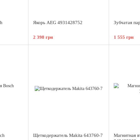
ch
Якорь AEG 4931428752
Зубчатая па
2 398 грн
1 555 грн
ch
Щеткодержатель Makita 643760-7
Магнитная в