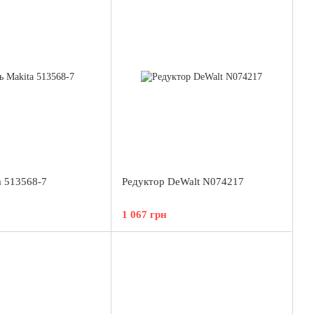
a 513568-7
Редуктор DeWalt N074217
1 067 грн