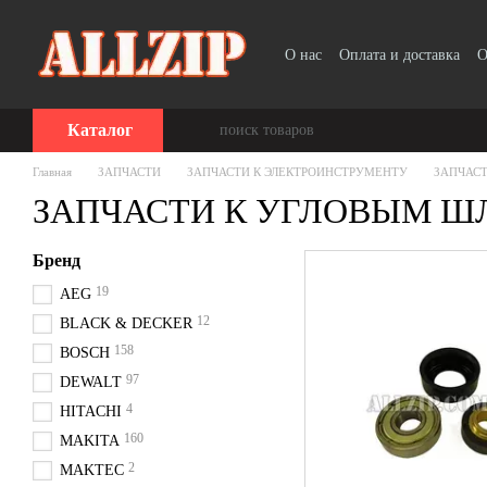
Перейти к основному контенту
О нас
Оплата и доставка
О
Каталог
Главная
ЗАПЧАСТИ
ЗАПЧАСТИ К ЭЛЕКТРОИНСТРУМЕНТУ
ЗАПЧАС
ЗАПЧАСТИ К УГЛОВЫМ 
Бренд
19
AEG
12
BLACK & DECKER
158
BOSCH
97
DEWALT
4
HITACHI
160
MAKITA
2
MAKTEC