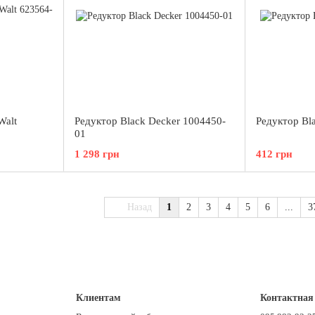
Walt
Редуктор Black Decker 1004450-
Редуктор Bl
01
1 298 грн
412 грн
Назад
1
2
3
4
5
6
...
3
Клиентам
Контактная