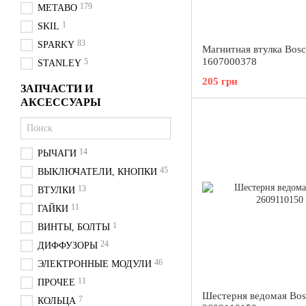
179
METABO
1
SKIL
83
SPARKY
Магнитная втулка Bos
1607000378
5
STANLEY
205 грн
ЗАПЧАСТИ И
АКСЕССУАРЫ
14
РЫЧАГИ
45
ВЫКЛЮЧАТЕЛИ, КНОПКИ
13
ВТУЛКИ
11
ГАЙКИ
1
ВИНТЫ, БОЛТЫ
24
ДИФФУЗОРЫ
46
ЭЛЕКТРОННЫЕ МОДУЛИ
11
ПРОЧЕЕ
Шестерня ведомая Bos
7
КОЛЬЦА