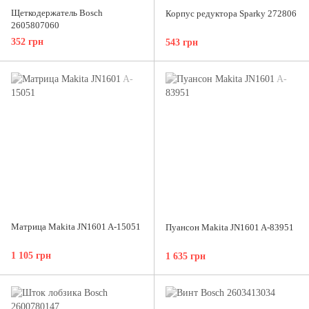
Щеткодержатель Bosch
Корпус редуктора Sparky 272806
2605807060
352 грн
543 грн
Матрица Makita JN1601 A-15051
Пуансон Makita JN1601 A-83951
1 105 грн
1 635 грн