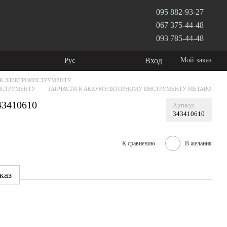
095 882-93-27
067 375-44-48
093 785-44-48
Вход
Мой заказ
Рус
 К ЭЛЕКТРОИНСТРУМЕНТУ
НСТРУМЕНТУ
ЗАПЧАСТИ К АККУМУЛЯТОРНОМУ ИНСТРУМЕНТУ METABO
43410610
Артикул
343410610
К сравнению
В желания
каз