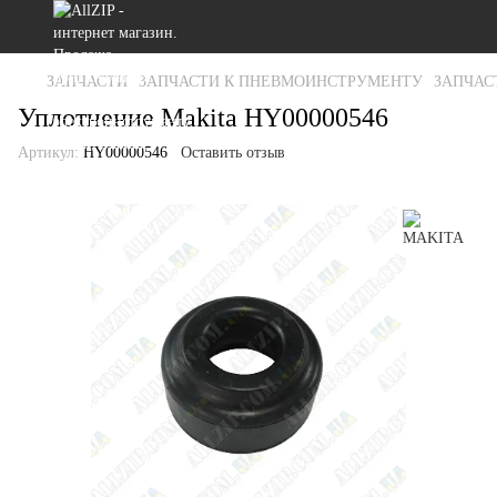
ЗАПЧАСТИ
ЗАПЧАСТИ К ПНЕВМОИНСТРУМЕНТУ
ЗАПЧАС
Уплотнение Makita HY00000546
Артикул:
HY00000546
Оставить отзыв