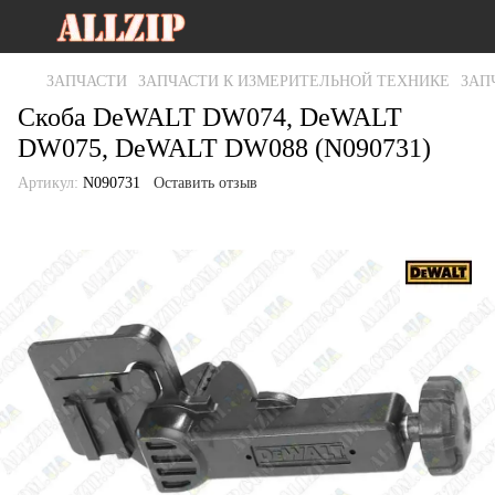
ЗАПЧАСТИ
ЗАПЧАСТИ К ИЗМЕРИТЕЛЬНОЙ ТЕХНИКЕ
ЗАП
Скоба DeWALT DW074, DeWALT
DW075, DeWALT DW088 (N090731)
Артикул:
N090731
Оставить отзыв