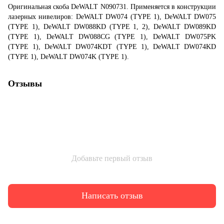
Оригинальная скоба DeWALT N090731. Применяется в конструкции
лазерных нивелиров: DeWALT DW074 (TYPE 1), DeWALT DW075
(TYPE 1), DeWALT DW088KD (TYPE 1, 2), DeWALT DW089KD
(TYPE 1), DeWALT DW088CG (TYPE 1), DeWALT DW075PK
(TYPE 1), DeWALT DW074KDT (TYPE 1), DeWALT DW074KD
(TYPE 1), DeWALT DW074K (TYPE 1).
Отзывы
Добавьте первый отзыв
Написать отзыв