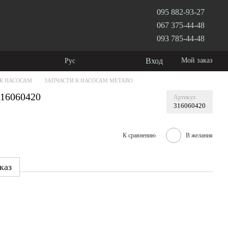
095 882-93-27
067 375-44-48
093 785-44-48
Вход
Мой заказ
Рус
 К НАСОСАМ
ЗАПЧАСТИ К НАСОСАМ METABO
316060420
Артикул
316060420
К сравнению
В желания
каз