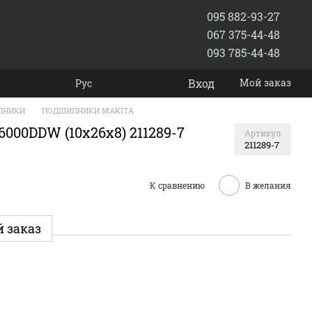
095 882-93-27
067 375-44-48
093 785-44-48
Вход
Мой заказ
Рус
ПНИКИ
ПОДШИПНИКИ MAKITA
000DDW (10x26x8) 211289-7
Артикул
211289-7
К сравнению
В желания
 заказ