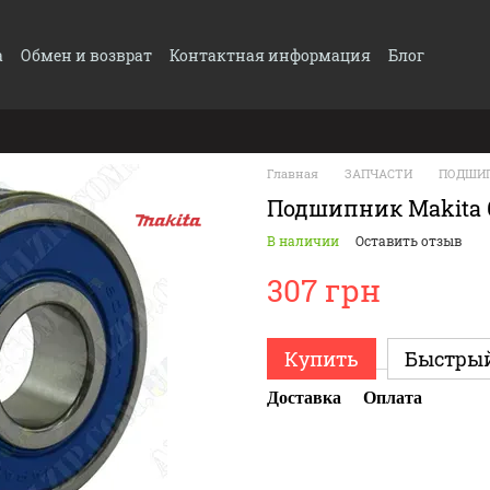
а
Обмен и возврат
Контактная информация
Блог
Главная
ЗАПЧАСТИ
ПОДШИ
Подшипник Makita 6
В наличии
Оставить отзыв
307 грн
Купить
Быстрый
Доставка
Оплата