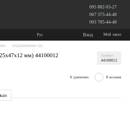
095 882-93-27
067 375-44-48
093 785-44-48
Вход
Мой заказ
Рус
ИКИ
ПОДШИПНИКИ CHL
25x47x12 мм) 44100012
Артикул
44100012
К сравнению
В желания
каз