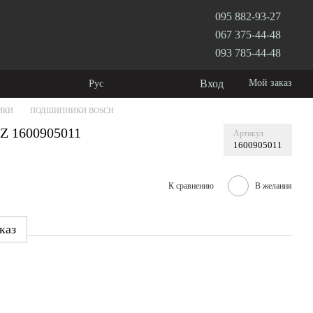
095 882-93-27
067 375-44-48
093 785-44-48
Вход
Мой заказ
Рус
ИКИ
ПОДШИПНИКИ BOSCH
Z 1600905011
Артикул
1600905011
К сравнению
В желания
каз